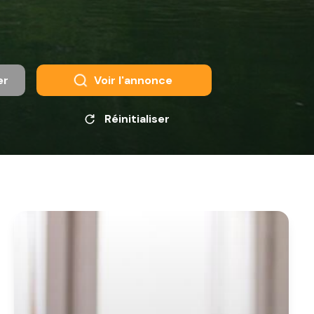
er
Voir l'annonce
Réinitialiser