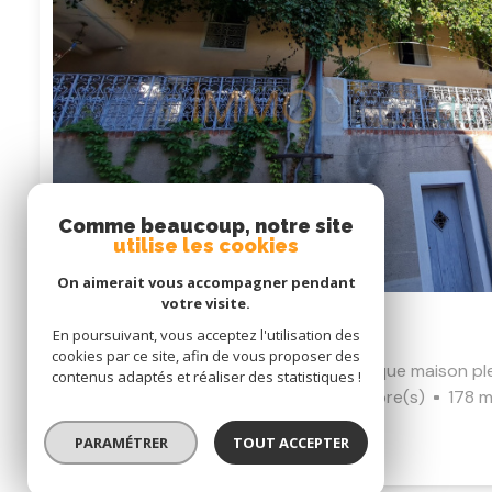
Comme beaucoup, notre site
utilise les cookies
On aimerait vous accompagner pendant
votre visite.
Coup de coeur
En poursuivant, vous acceptez l'utilisation des
cookies par ce site, afin de vous proposer des
CŒUR DU VILLAGE DE LÉZAN, authentique maison pl
contenus adaptés et réaliser des statistiques !
Maison de village 10 pièce(s)
5 chambre(s)
178 m
Lézan (30350)
PARAMÉTRER
TOUT ACCEPTER