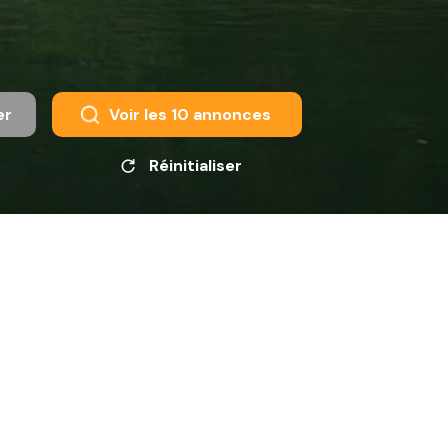
er
Voir les
10
annonces
Réinitialiser