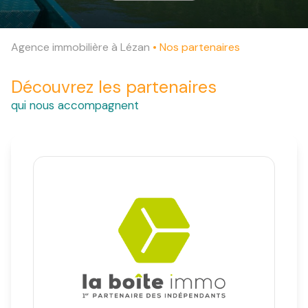
Estimation
Agence immobilière à Lézan
Nos partenaires
Notre
agence
Découvrez les partenaires
qui nous accompagnent
Contact